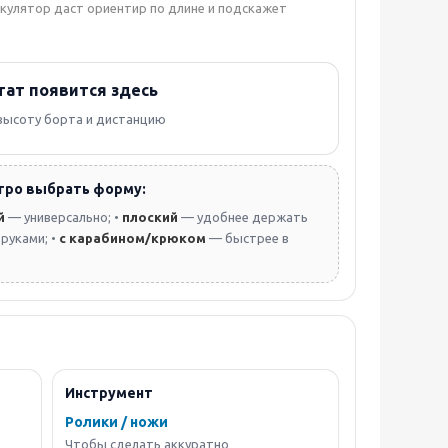
ькулятор даст ориентир по длине и подскажет
тат появится здесь
высоту борта и дистанцию
тро выбрать форму:
й
— универсально; •
плоский
— удобнее держать
руками; •
с карабином/крюком
— быстрее в
Инструмент
Ролики / ножи
Чтобы сделать аккуратно