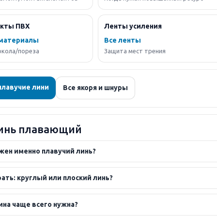
кты ПВХ
Ленты усиления
 материалы
Все ленты
окола/пореза
Защита мест трения
плавучие лини
Все якоря и шнуры
инь плавающий
жен именно плавучий линь?
ать: круглый или плоский линь?
ина чаще всего нужна?