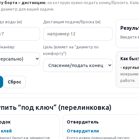
ту борта
и
дистанцию
, на которую нужно подать конец/бросить. Кал
диаметр для вашей задачи.
до воды (м)
Дистанция подачи/броска (м)
Резуль
Введите 
/манёвр
Цель (влияет на “диаметр по
комфорту”)
Как быс
•
круглы
мокрыми 
работе.
Сброс
упить “под ключ” (перелинковка)
лодок
Отвердитель
 клей
Отвердители
емонт/монтаж элементов
Когда нужен повышенный ресурс