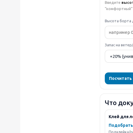
Введите
высо
“комфортный” 
Высота борта 
Запас на ветер
Посчитать
Что док
Клей для 
Подобрать
Подклейка/р