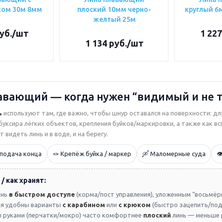
ком 30м 8мм
плоский 10мм черно-
круглый 6
желтый 25м
уб.
/шт
1 227
1 134
руб.
/шт
авающий — когда нужен “видимый и не 
ь
используют там, где важно, чтобы шнур оставался на поверхности: д
буксира лёгких объектов, крепления буйков/маркировки, а также как 
 видеть линь и в воде, и на берегу.
 подача конца
🪢 Крепёж буйка / маркер
🛶 Маломерные суда

/ как хранят:
инь
в быстром доступе
(корма/пост управления), уложенным “восьмёрк
ния удобны варианты
с карабином
или
с крюком
(быстро зацепить/под
ы руками (перчатки/мокро) часто комфортнее
плоский
линь — меньше 