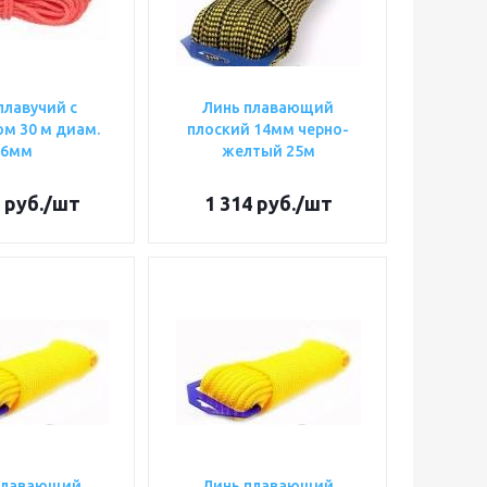
плавучий с
Линь плавающий
м 30 м диам.
плоский 14мм черно-
6мм
желтый 25м
руб.
/шт
1 314
руб.
/шт
плавающий
Линь плавающий