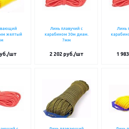
авающий
Линь плавучий с
Линь 
0мм желтый
карабином 30м диам.
карабино
5м
7мм
уб.
/шт
2 202
руб.
/шт
1 983
вающий с
Линь плавающий
Линь 