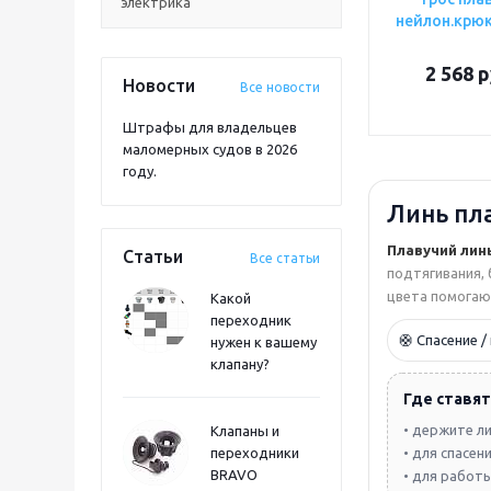
электрика
нейлон.крю
2 568
р
Новости
Все новости
Штрафы для владельцев
маломерных судов в 2026
году.
Линь пл
Плавучий лин
Статьи
Все статьи
подтягивания, 
цвета помогают
Какой
переходник
🛟 Спасение /
нужен к вашему
клапану?
Где ставят 
• держите л
Клапаны и
переходники
• для спасе
BRAVO
• для работ