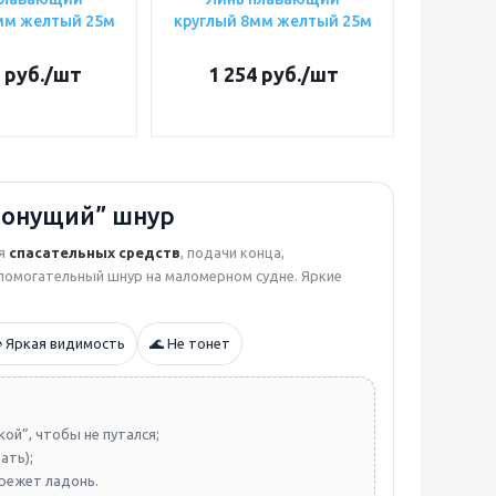
мм желтый 25м
круглый 8мм желтый 25м
руб.
/шт
1 254
руб.
/шт
тонущий” шнур
ля
спасательных средств
, подачи конца,
вспомогательный шнур на маломерном судне. Яркие
️ Яркая видимость
🌊 Не тонет
ой”, чтобы не путался;
ать);
режет ладонь.