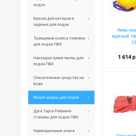
лодок
Кресла для катеров и
сиденья для лодок
Линь пл
круглый 1
Транцевые колеса тележки
2
для лодок ПВХ
1 614
р
Накладки сумки чехлы для
лодок ПВХ
Спасательные средства на
воде
Якоря шнуры для лодок
Дуга Тарга Рейлинги
стаканы для лодок ПВХ
Навигационные огни и
Трос пла