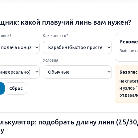
щник: какой плавучий линь вам нужен?
 линь?
Как крепить?
Рекоме
Выберите
Условия
Безопас
на спаса
и узлов 
ь
Сброс
отдавалс
ькулятор: подобрать длину линя (25/30/
у