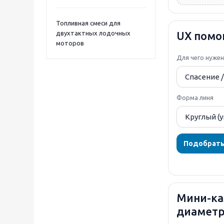
Топливная смеси для
двухтактных лодочных
UX помо
моторов
Для чего нужен
Форма линя
Подобрат
Мини-кал
диаметр