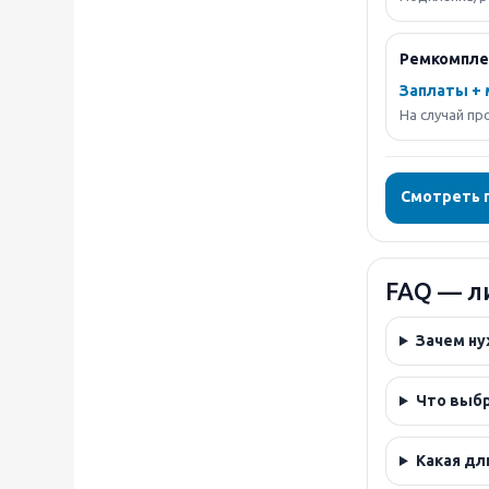
Ремкомпле
Заплаты +
На случай пр
Смотреть 
FAQ — л
Зачем ну
Что выбр
Какая дл