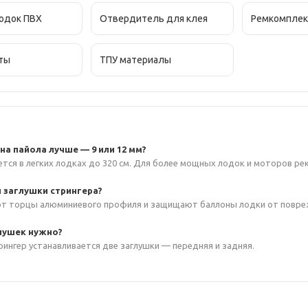
лодок ПВХ
Отвердитель для клея
Ремкомпле
ты
ТПУ материалы
а пайола лучше — 9 или 12 мм?
ется в легких лодках до 320 см. Для более мощных лодок и моторов ре
 заглушки стрингера?
т торцы алюминиевого профиля и защищают баллоны лодки от повре
лушек нужно?
ингер устанавливается две заглушки — передняя и задняя.