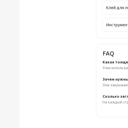
Клей для 
Инструмен
FAQ
Какая толщин
9 мм использу
Зачем нужны
Они закрываю
Сколько заг
На каждый стр