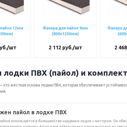
 пайол 12мм
Фанера для пайол 9мм
Фанера д
200мм)
(800х1200мм)
(600
уб.
/шт
2 112
руб.
/шт
2 468
я лодки ПВХ (пайол) и компле
 это жесткая основа лодки ПВХ, которая обеспечивает устойчиво
ия.
ужен пайол в лодке ПВХ
пайол) используется в большинстве надувных лодок с мотором. Он об
спределять нагрузку. Благодаря пайолу лодка лучше выходит на глисси