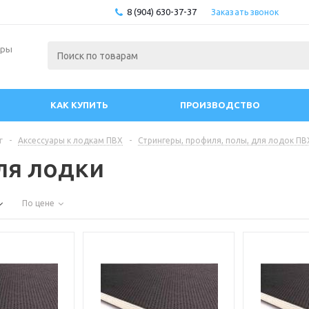
8 (904) 630-37-37
Заказать звонок
ары
КАК КУПИТЬ
ПРОИЗВОДСТВО
г
-
Аксессуары к лодкам ПВХ
-
Стрингеры, профиля, полы, для лодок ПВ
ля лодки
По цене