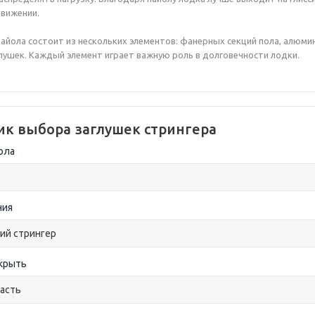
движении.
айола состоит из нескольких элементов: фанерных секций пола, алюми
лушек. Каждый элемент играет важную роль в долговечности лодки.
к выбора заглушек стрингера
ола
ния
акрыть