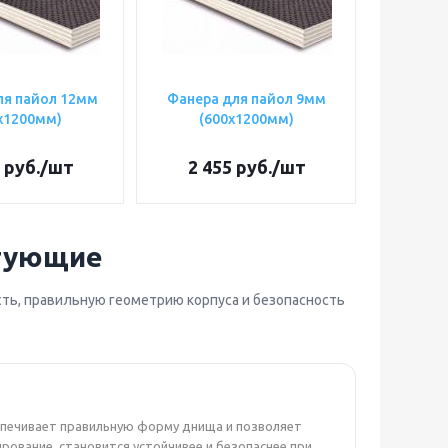
ля пайол 12мм
Фанера для пайол 9мм
х1200мм)
(600х1200мм)
руб.
/шт
2 455
руб.
/шт
ктующие
сть, правильную геометрию корпуса и безопасность
еспечивает правильную форму днища и позволяет
рование, становится устойчивее и безопаснее при