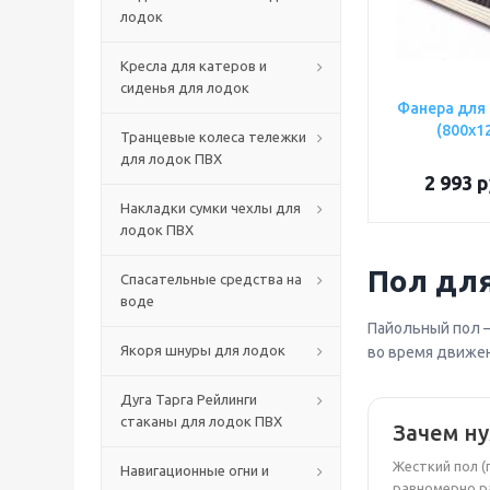
лодок
Кресла для катеров и
сиденья для лодок
Фанера для
(800х1
Транцевые колеса тележки
для лодок ПВХ
2 993
р
Накладки сумки чехлы для
лодок ПВХ
Пол дл
Спасательные средства на
воде
Пайольный пол —
Якоря шнуры для лодок
во время движен
Дуга Тарга Рейлинги
стаканы для лодок ПВХ
Зачем н
Жесткий пол (
Навигационные огни и
равномерно ра