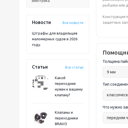
электрика
рыбалке или 
Конструкция п
Новости
защитных заг
Все новости
Штрафы для владельцев
маломерных судов в 2026
году.
Помощни
Толщина пай
Статьи
Все статьи
Какой
переходник
Тип соедине
нужен к вашему
клапану?
Что нужно з
Клапаны и
переходники
BRAVO