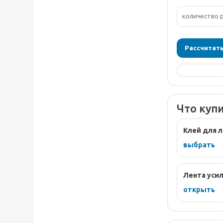
Рассчитат
Что куп
Клей для 
выбрать
Лента уси
открыть