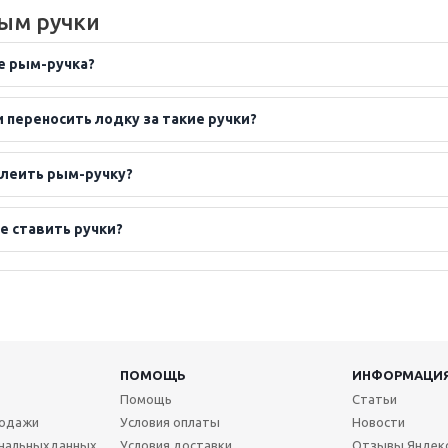
ым ручки
е рым-ручка?
 переносить лодку за такие ручки?
леить рым-ручку?
е ставить ручки?
ПОМОЩЬ
ИНФОРМАЦИ
Помощь
Статьи
родажи
Условия оплаты
Новости
нальныхданных
Условия доставки
Отзывы Яндек