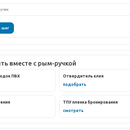
ь шаг
ить вместе с рым-ручкой
лодок ПВХ
Отвердитель клея
подобрать
ления
ТПУ пленка бронирования
смотреть