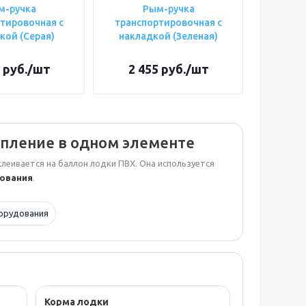
м-ручка
Рым-ручка
тировочная с
транспортировочная с
кой (Серая)
накладкой (Зеленая)
руб.
/шт
2 455
руб.
/шт
епление в одном элементе
еивается на баллон лодки ПВХ. Она используется
дования
.
орудования
Корма лодки