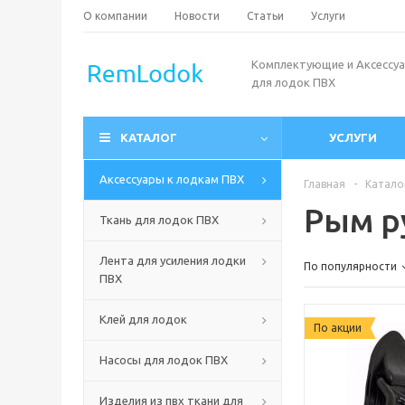
О компании
Новости
Статьи
Услуги
Комплектующие и Аксессу
для лодок ПВХ
КАТАЛОГ
УСЛУГИ
Аксессуары к лодкам ПВХ
Главная
-
Катало
Рым р
Ткань для лодок ПВХ
Лента для усиления лодки
По популярности
ПВХ
Клей для лодок
По акции
Насосы для лодок ПВХ
Изделия из пвх ткани для