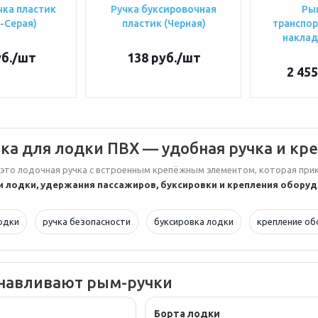
чка пластик
Ручка буксировочная
Ры
-Серая)
пластик (Черная)
транспор
наклад
б.
/шт
138
руб.
/шт
2 455
ка для лодки ПВХ — удобная ручка и кр
это лодочная ручка с встроенным крепёжным элементом, которая прикл
и лодки, удержания пассажиров, буксировки и крепления обору
одки
ручка безопасности
буксировка лодки
крепление об
анавливают рым-ручки
Борта лодки