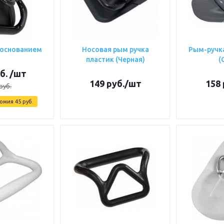
 основанием
Носовая рым ручка
Рым-ручка
пластик (Черная)
(
б.
/шт
149
руб.
/шт
158
руб.
номия
45
руб.