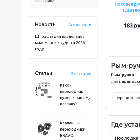
электрика
Носовая ру
(Светло
Новости
183
ру
Все новости
Штрафы для владельцев
маломерных судов в 2026
году.
Рым-руч
Статьи
Все статьи
Рым-ручка
— 
для
переноск
Какой
переходник
нужен к вашему
переноска л
клапану?
Где уст
Клапаны и
переходники
BRAVO
Нос лодки