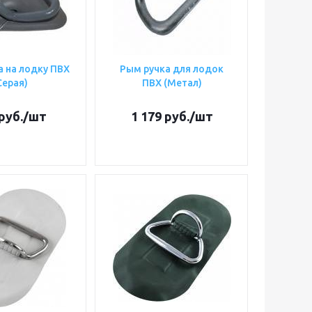
 на лодку ПВХ
Рым ручка для лодок
Серая)
ПВХ (Метал)
руб.
/шт
1 179
руб.
/шт