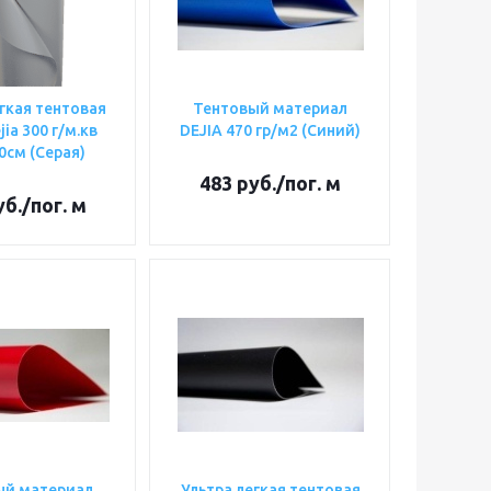
гкая тентовая
Тентовый материал
jia 300 г/м.кв
DEJIA 470 гр/м2 (Синий)
0см (Серая)
483
руб.
/пог. м
б.
/пог. м
ый материал
Ультра легкая тентовая