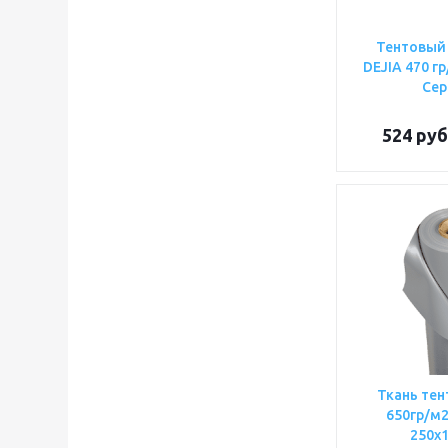
Тентовый
DEJIA 470 г
Сер
524
руб
Ткань тен
650гр/м2
250х