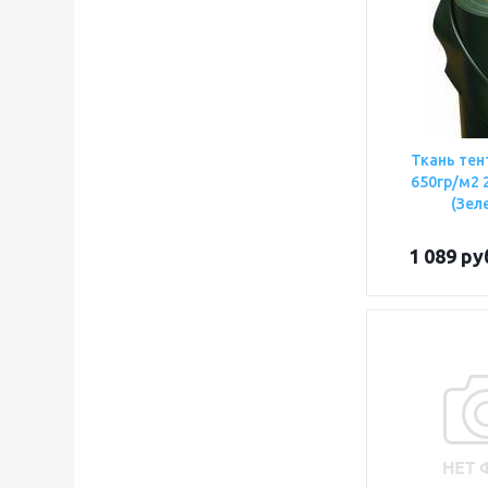
Ткань тен
650гр/м2 250х100см
(Зел
1 089
ру