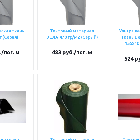
егкая ткань
Тентовый материал
Ультра ле
г (Серая)
DEJIA 470 гр/м2 (Серый)
ткань De
155х10
.
/пог. м
483
руб.
/пог. м
524
ру
 материал
Тентовый материал
Тентов