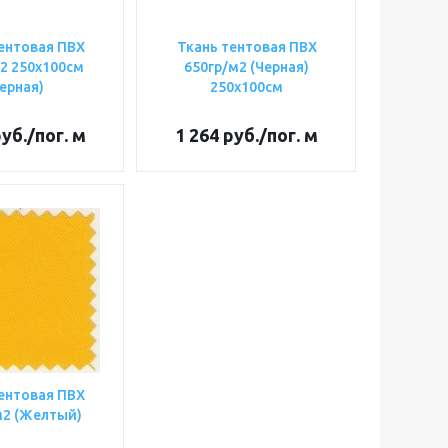
ентовая ПВХ
Ткань тентовая ПВХ
2 250х100см
650гр/м2 (Черная)
ерная)
250х100см
уб.
/пог. м
1 264
руб.
/пог. м
ентовая ПВХ
м2 (Желтый)