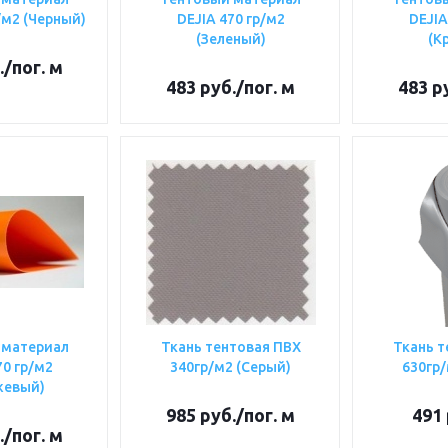
/м2 (Черный)
DEJIA 470 гр/м2
DEJIA
(Зеленый)
(К
.
/пог. м
483
руб.
/пог. м
483
ру
 материал
Ткань тентовая ПВХ
Ткань т
70 гр/м2
340гр/м2 (Серый)
630гр/
жевый)
985
руб.
/пог. м
491
.
/пог. м