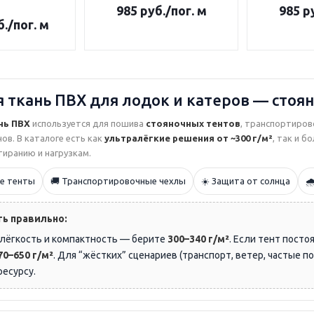
985
руб.
/пог. м
985
ру
б.
/пог. м
я ткань ПВХ для лодок и катеров — стоя
нь ПВХ
используется для пошива
стояночных тентов
, транспортиров
ов. В каталоге есть как
ультралёгкие решения от ~300 г/м²
, так и 
тиранию и нагрузкам.
е тенты
🚚 Транспортировочные чехлы
☀️ Защита от солнца

ь правильно:
 лёгкость и компактность — берите
300–340 г/м²
. Если тент посто
70–650 г/м²
. Для “жёстких” сценариев (транспорт, ветер, частые 
ресурсу.