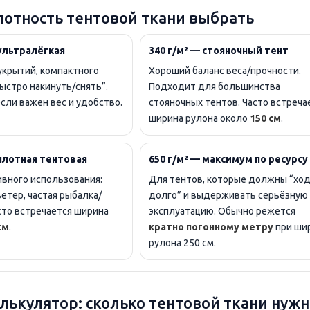
лотность тентовой ткани выбрать
 ультралёгкая
340 г/м² — стояночный тент
укрытий, компактного
Хороший баланс веса/прочности.
быстро накинуть/снять”.
Подходит для большинства
сли важен вес и удобство.
стояночных тентов. Часто встреча
ширина рулона около
150 см
.
 плотная тентовая
650 г/м² — максимум по ресурсу
вного использования:
Для тентов, которые должны “хо
ветер, частая рыбалка/
долго” и выдерживать серьёзную
сто встречается ширина
эксплуатацию. Обычно режется
см
.
кратно погонному метру
при ши
рулона 250 см.
лькулятор: сколько тентовой ткани нужн