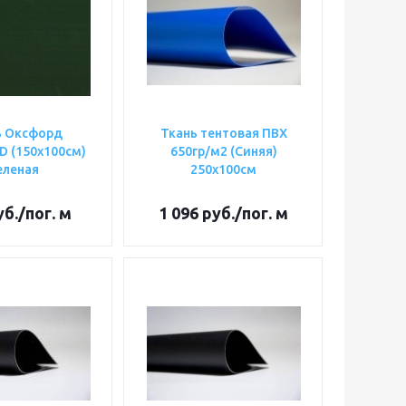
ь Оксфорд
Ткань тентовая ПВХ
D (150х100см)
650гр/м2 (Синяя)
еленая
250х100см
б.
/пог. м
1 096
руб.
/пог. м