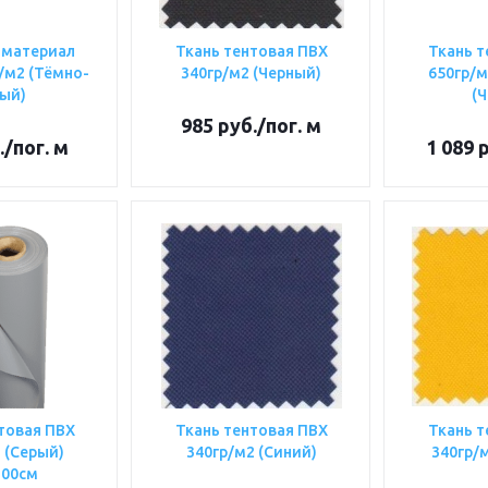
 материал
Ткань тентовая ПВХ
Ткань т
р/м2 (Тёмно-
340гр/м2 (Черный)
650гр/м
ый)
(Ч
985
руб.
/пог. м
.
/пог. м
1 089
р
товая ПВХ
Ткань тентовая ПВХ
Ткань т
 (Серый)
340гр/м2 (Синий)
340гр/
100см