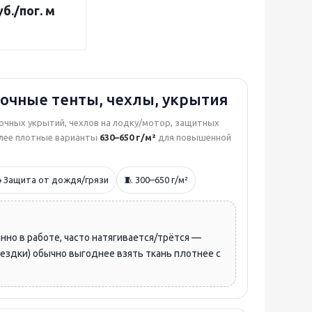
б.
/пог. м
ночные тенты, чехлы, укрытия
очных укрытий, чехлов на лодку/мотор, защитных
более плотные варианты
630–650 г/м²
для повышенной
️ Защита от дождя/грязи
🧵 300–650 г/м²
янно в работе, часто натягивается/трётся —
поездки) обычно выгоднее взять ткань плотнее с