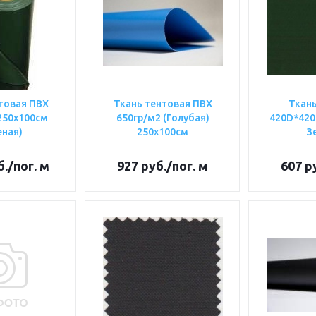
товая ПВХ
Ткань тентовая ПВХ
Ткан
650гр/м2 (Голубая)
420D*420
еная)
250х100см
З
б.
/пог. м
927
руб.
/пог. м
607
ру