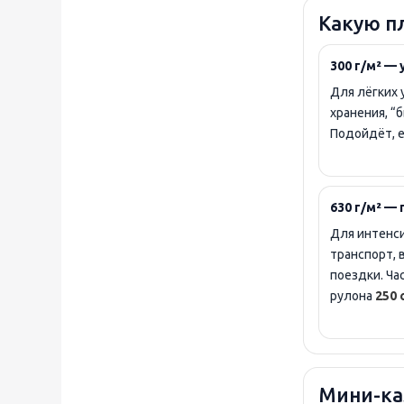
Какую п
300 г/м² —
Для лёгких 
хранения, “
Подойдёт, е
630 г/м² —
Для интенси
транспорт, 
поездки. Ча
рулона
250 
Мини-ка