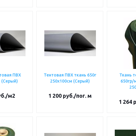
товая ПВХ
Тентовая ПВХ ткань 650г
Ткань т
 (Серый)
250х100см (Серый)
650гр/м
25
б.
/м2
1 200
руб.
/пог. м
1 264
р