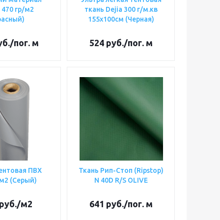
 470 гр/м2
ткань Dejia 300 г/м.кв
расный)
155х100см (Черная)
б.
/пог. м
524
руб.
/пог. м
ентовая ПВХ
Ткань Рип-Стоп (Ripstop)
м2 (Серый)
N 40D R/S OLIVE
руб.
/м2
641
руб.
/пог. м