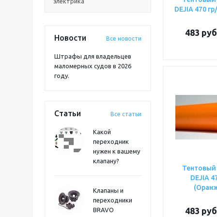
электрика
DEJIA 470 гр
483
руб
Новости
Все новости
Штрафы для владельцев
маломерных судов в 2026
году.
Статьи
Все статьи
Какой
переходник
нужен к вашему
клапану?
Тентовый
DEJIA 4
(Оран
Клапаны и
переходники
483
руб
BRAVO