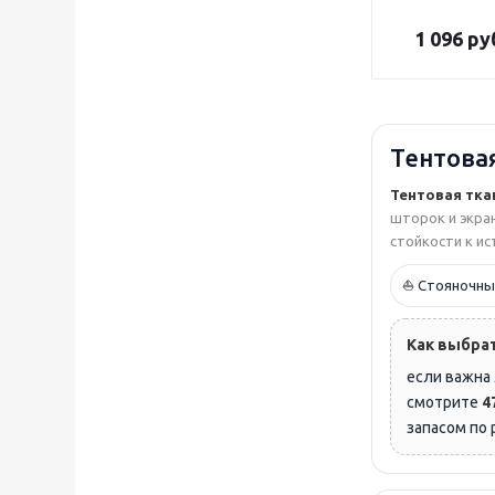
1 096
ру
Тентова
Тентовая тка
шторок и экран
стойкости к ис
⛵ Стояночны
Как выбрат
если важна
смотрите
4
запасом по 