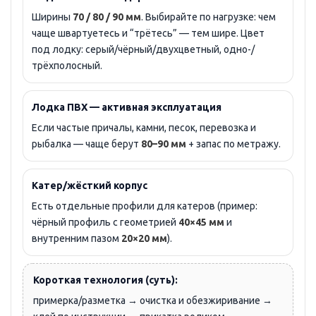
Ширины
70 / 80 / 90 мм
. Выбирайте по нагрузке: чем
чаще швартуетесь и “трётесь” — тем шире. Цвет
под лодку: серый/чёрный/двухцветный, одно-/
трёхполосный.
Лодка ПВХ — активная эксплуатация
Если частые причалы, камни, песок, перевозка и
рыбалка — чаще берут
80–90 мм
+ запас по метражу.
Катер/жёсткий корпус
Есть отдельные профили для катеров (пример:
чёрный профиль с геометрией
40×45 мм
и
внутренним пазом
20×20 мм
).
Короткая технология (суть):
примерка/разметка → очистка и обезжиривание →