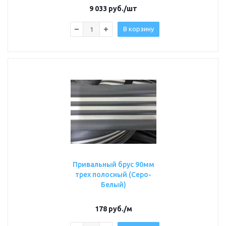
9 033
руб.
/шт
В корзину
Привальный брус 90мм
трех полосный (Серо-
Белый)
178
руб.
/м