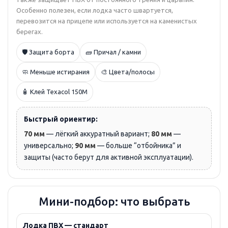
Особенно полезен, если лодка часто швартуется,
перевозится на прицепе или используется на каменистых
берегах.
🛡️ Защита борта
🧱 Причал / камни
🧼 Меньше истирания
🎨 Цвета/полосы
🧴 Клей Texacol 150M
Быстрый ориентир:
70 мм
— лёгкий аккуратный вариант;
80 мм
—
универсально;
90 мм
— больше “отбойника” и
защиты (часто берут для активной эксплуатации).
Мини-подбор: что выбрать
Лодка ПВХ — стандарт