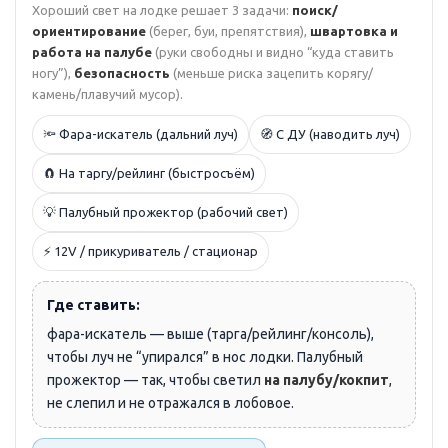
Хороший свет на лодке решает 3 задачи:
поиск/
ориентирование
(берег, буи, препятствия),
швартовка и
работа на палубе
(руки свободны и видно “куда ставить
ногу”),
безопасность
(меньше риска зацепить корягу/
камень/плавучий мусор).
🔦 Фара-искатель (дальний луч)
🧭 С ДУ (наводить луч)
🧲 На таргу/рейлинг (быстросъём)
💡 Палубный прожектор (рабочий свет)
⚡ 12V / прикуриватель / стационар
Где ставить:
фара-искатель — выше (тарга/рейлинг/консоль),
чтобы луч не “упирался” в нос лодки. Палубный
прожектор — так, чтобы светил
на палубу/кокпит
,
не слепил и не отражался в лобовое.