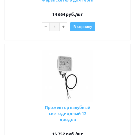
Фараискатель для тарги
14 664
руб.
/шт
В корзину
Прожектор палубный
светодиодный 12
диодов
15 752
руб.
/шт