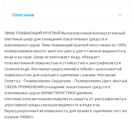
Описание
ЛИНЬ ПЛАВАЮЩИЙ КРУГЛЫЙ Высокопрочный вспомогательный
плетеный шнур для оснащения спасательных средств и
маломерных судов. Линь плавающий круглый изготовлен из 100%
полипропилена яркого желтого цвета для отличной видимости в
воде и на суше. Шнур не впитывает воду, обладает
положительной плавучестью и стойкостью к ультрафиолету и
соленой воде. Материал шнура мягкий и гибкий с шороховатой
поверхностью для хорошего сцепления с руками. Материал
Оплетка - Полипропилен Сердечник - Полипропилен Цвет:желтый
СФЕРА ПРИМЕНЕНИЯ:оснащение спасательных средств и
маломерных судов ХАРАКТЕРИСТИКИ:двойное
плетение,положительная плавучесть,защита от ультрафиолета и
агрессивной среды,хорошая видимость в воде и на
берегу,шороховатая поверхность для лучшего сцепления.тест на
разрыв 1000кгс.