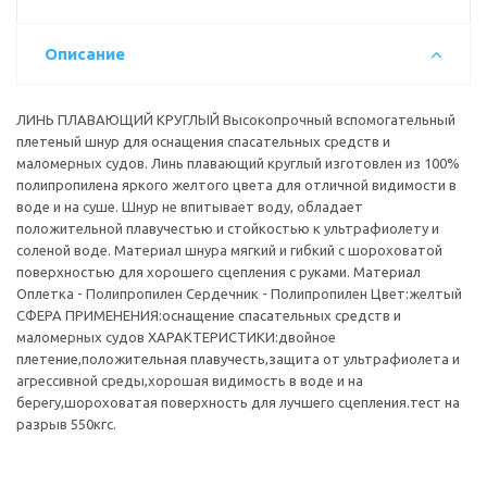
Описание
ЛИНЬ ПЛАВАЮЩИЙ КРУГЛЫЙ Высокопрочный вспомогательный
плетеный шнур для оснащения спасательных средств и
маломерных судов. Линь плавающий круглый изготовлен из 100%
полипропилена яркого желтого цвета для отличной видимости в
воде и на суше. Шнур не впитывает воду, обладает
положительной плавучестью и стойкостью к ультрафиолету и
соленой воде. Материал шнура мягкий и гибкий с шороховатой
поверхностью для хорошего сцепления с руками. Материал
Оплетка - Полипропилен Сердечник - Полипропилен Цвет:желтый
СФЕРА ПРИМЕНЕНИЯ:оснащение спасательных средств и
маломерных судов ХАРАКТЕРИСТИКИ:двойное
плетение,положительная плавучесть,защита от ультрафиолета и
агрессивной среды,хорошая видимость в воде и на
берегу,шороховатая поверхность для лучшего сцепления.тест на
разрыв 550кгс.