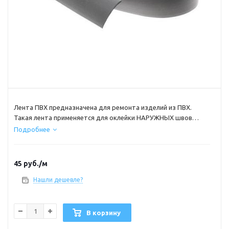
Лента ПВХ предназначена для ремонта изделий из ПВХ.
Такая лента применяется для оклейки НАРУЖНЫХ швов
баллонов пвх
Подробнее
Лента ПВХ не имеет тканевой арматуры.
Толщина по центру 1,5 мм цена указана за 1м цвет черный.
45
руб.
/м
Нашли дешевле?
В корзину