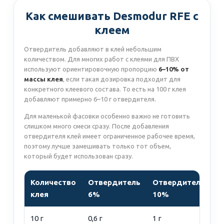
Как смешивать Desmodur RFE с
клеем
Отвердитель добавляют в клей небольшим
количеством. Для многих работ с клеями для ПВХ
используют ориентировочную пропорцию
6–10% от
массы клея
, если такая дозировка подходит для
конкретного клеевого состава. То есть на 100 г клея
добавляют примерно 6–10 г отвердителя.
Для маленькой фасовки особенно важно не готовить
слишком много смеси сразу. После добавления
отвердителя клей имеет ограниченное рабочее время,
поэтому лучше замешивать только тот объем,
который будет использован сразу.
Количество
Отвердитель
Отвердитель
П
клея
6%
10%
10 г
0,6 г
1 г
О