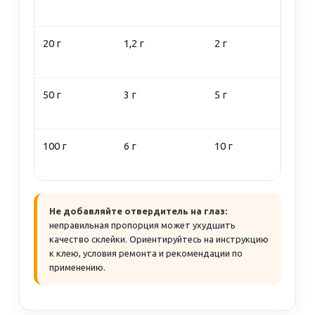
т
20 г
1,2 г
2 г
Н
э
50 г
3 г
5 г
Н
л
100 г
6 г
10 г
С
и
Не добавляйте отвердитель на глаз:
неправильная пропорция может ухудшить
качество склейки. Ориентируйтесь на инструкцию
к клею, условия ремонта и рекомендации по
применению.