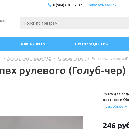
8 (904) 630-37-37
Заказать звонок
ары
КАК КУПИТЬ
ПРОИЗВОДСТВО
г
-
Аксессуары к лодкам ПВХ
-
Ручки лодочные
-
Ручка пвх рулевого (Г
пвх рулевого (Голуб-чер)
Ручка для лодо
жесткости Обы
Находясь в зо
Подробнее
ему дополнит
по управлению
подложки 34х1
246
руб