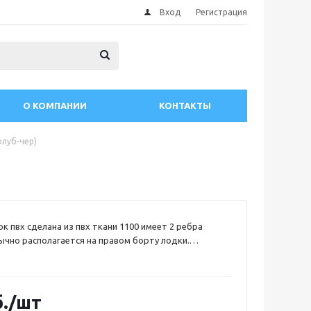
Вход
Регистрация
О КОМПАНИИ
КОНТАКТЫ
олуб-чер)
к пвх сделана из пвх ткани 1100 имеет 2 ребра
чно располагается на правом борту лодки.
не досягаемости правой руки «рулевого», она дает
ельную опору, существенно расширяя возможности
 судном при резком изменении курса. размеры
2см высота ручки 8см
.
/шт