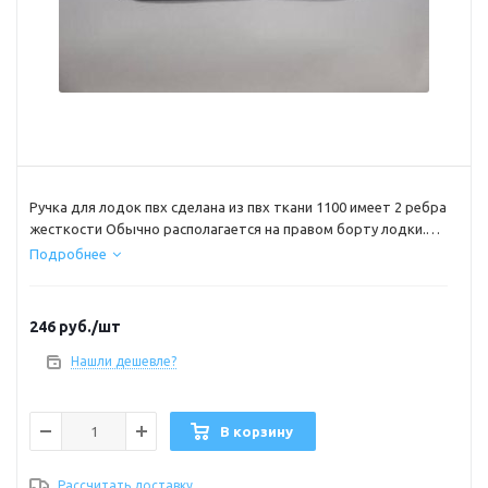
Ручка для лодок пвх сделана из пвх ткани 1100 имеет 2 ребра
жесткости Обычно располагается на правом борту лодки.
Находясь в зоне досягаемости правой руки «рулевого», она
Подробнее
дает ему дополнительную опору, существенно расширяя
возможности по управлению судном при резком изменении
курса. размеры подложки 34х12см высота ручки 8см
246
руб.
/шт
Нашли дешевле?
В корзину
Рассчитать доставку