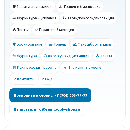
🛡️ Защита днища/киля
⚓ Транец и буксировка
🧰 Фурнитура и усиления
🎣 Тарги/консоли/дистанция
⛺ Тенты
✅ Гарантия 6 месяцев
🛡️ Бронирование
🧱 Транец
🌊 Фальшборт и киль
🔩 Фурнитура
🎣 Аксессуары/дистанция
⛺ Тенты
🧾 Как проходит работа
🛒 Что купить вместе
📍 Контакты
❓ FAQ
Позвонить в сервис: +7 (904) 609-77-99
Написать: info@remlodok-shop.ru