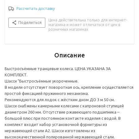
Внутренняя пружина механизма – нержавеющая сталь AISI
Рассчитать доставку
316. Диаметр трубы стоек 32 мм, толщина стенки 2 мм.
Толщина металла фланцев 3 мм.
Цена действительна только для интернет-
Поделиться
магазина и может отличаться от цен в
розничных магазинах
Описание
Быстросъёмные транцевые колеса. ЦЕНА УКАЗАНА ЗА
КОМПЛЕКТ.
Шасси "Быстросъёмные укороченные.
В модели отсутствует поворотная ось, крепление осуществляется
простой фиксацией пружинного механизма.
Рекомендуются для лодок с жёстким дном ДО 3 м 50 см.
Шасси снабжены камерными колесами с капроновой ступицей
диаметром 260 мм. Отсутствие ржавеющего подшипника –
большой плюс при постоянном контакте изделия с водой. В
комплект входит набор установочной фурнитуры из
нержавеющей стали А2. Шасси изготовлены из
высококачественной полированной нержавеющей стали.