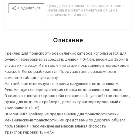
механическими транспортными средствами по дорогам
Цена действительна только для интернет-
общего пользования. Рекомендуемая максимальная скорость
Поделиться
магазина и может отличаться от цен в
транспортировки 15 км.\ч.
розничных магазинах
Размеры и вес упаковки : 1820х415х250 мм; 50 кг.
Характеристики
Материал Сталь
Описание
Трейлер для транспортировки легких катеров используется для
ручной перевозки плавсредств, длиной 4,0-4,6м, весом до 350 кг и
спуска их на воду. Изготовлен из стали покрашенной порошковой
краской. Легко разбирается. Предусмотрена возможность
изменять габаритную длину.
На трейлере используются колеса надувные с подшипником.
Рекомендуется переодическая смазка подшипников литолом.
В комплект входит: кронштейн стояночный , устройство сцепное ,
ручка для подъема трейлера , ремень транспортировочный с
храповиком (2шт).
ВНИМАНИЕ! Трейлер не предназначен для транспортировки
механическими транспортными средствами по дорогам общего
пользования. Рекомендуемая максимальная скорость
транспортировки 15 км.\ч.