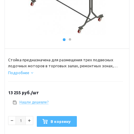
Стойка предназначена для размещения трех подвесных
лодочных моторов в торговых залах, ремонтных зонах,
выставочных павильонах.
Подробнее
Изготовлена из стали, окрашенной порошковой краской.
Максимальная нагрузка 150кг.
Для легкости перемещения оснащена поворотными колесами
13 255
руб.
/шт
со стопором.
Нашли дешевле?
В корзину