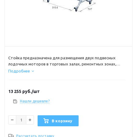
Стойка предназначена для размещения двух подвесных
лодочных моторов в торговых залах, ремонтных зонах,
выставочных павильонах. Изготовлена из стали, окрашенной
Подробнее
порошковой краской. Максимальная нагрузка 120 кг. Для
легкости перемещения оснащена поворотными колесами со
стопором.
13 255
руб.
/шт
Нашли дешевле?
В корзину
Рассчитать доставку