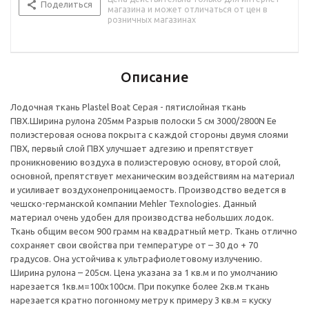
Ширина рулона – 205см. Цена указана за 1 кв.м и по
Поделиться
магазина и может отличаться от цен в
умолчанию нарезается 1кв.м=100х100см. При покупке более
розничных магазинах
2кв.м ткань нарезается кратно погонному метру к примеру 3
кв.м = куску 150х205см 4кв.м=205х200см и тд
Описание
Лодочная ткань Plastel Boat Серая - пятислойная ткань
ПВХ.Ширина рулона 205мм Разрыв полоски 5 см 3000/2800N Ее
полиэстеровая основа покрыта с каждой стороны двумя слоями
ПВХ, первый слой ПВХ улучшает адгезию и препятствует
проникновению воздуха в полиэстеровую основу, второй слой,
основной, препятствует механическим воздействиям на материал
и усиливает воздухонепроницаемость. Производство ведется в
чешско-германской компании Mehler Texnologies. Данный
материал очень удобен для производства небольших лодок.
Ткань общим весом 900 грамм на квадратный метр. Ткань отлично
сохраняет свои свойства при температуре от – 30 до + 70
градусов. Она устойчива к ультрафиолетовому излучению.
Ширина рулона – 205см. Цена указана за 1 кв.м и по умолчанию
нарезается 1кв.м=100х100см. При покупке более 2кв.м ткань
нарезается кратно погонному метру к примеру 3 кв.м = куску