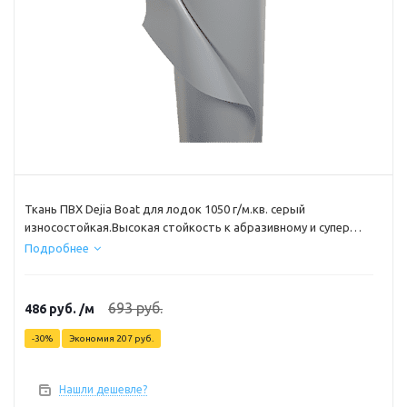
Ткань ПВХ Dejia Boat для лодок 1050 г/м.кв. серый
износостойкая.Высокая стойкость к абразивному и супер
ударопрочная Многослойный ПВХ материал используется
Подробнее
для изготовления надувных баллонов, дна или ремонта
лодок. Несущая основа изготовлена из плотного плетёного
нейлона и обеспечивает такому ПВХ материалу для лодок
693
руб.
486
руб.
/м
прочность и стойкость к истиранию. Ширина рулона – 50см
-
30
%
Экономия
207
руб.
Нашли дешевле?