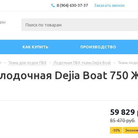
8 (904) 630-37-37
Заказать звонок
ары
КАК КУПИТЬ
ПРОИЗВОДСТВО
г
-
Ткань для лодок ПВХ
-
Лодочная ПВХ ткань Dejia Boat
-
Ткань лодо
 лодочная Dejia Boat 750
59 829
85 470
руб.
-
30
%
Эконо