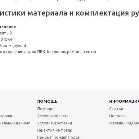
истики материала и комплектация ру
начение
елтый
50 гр/м²
 пог.м (рулон)
зготовление лодок ПВХ, баллонов, ремонт, тенты
ПОМОЩЬ
ИНФОРМАЦИ
Помощь
Статьи
родажи
Условия оплаты
Новости
нальныхданных
Условия доставки
Отзывы Яндек
Гарантия на товар
Ремонт Тюнинг Лодок