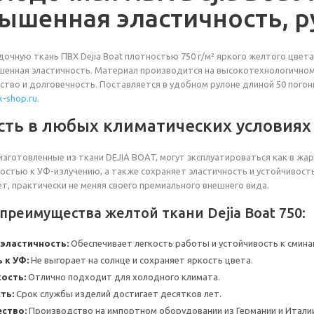
ышенная эластичность, р
очную ткань ПВХ Dejia Boat плотностью 750 г/м² яркого желтого цве
шенная эластичность. Материал производится на высокотехнологичном 
ство и долговечность. Поставляется в удобном рулоне длиной 50 пого
-shop.ru
.
ть в любых климатических условиях
изготовленные из ткани DEJIA BOAT, могут эксплуатироваться как в жа
остью к УФ-излучению, а также сохраняет эластичность и устойчивост
ет, практически не меняя своего премиального внешнего вида.
реимущества желтой ткани Dejia Boat 750:
эластичность:
Обеспечивает легкость работы и устойчивость к смина
 к УФ:
Не выгорает на солнце и сохраняет яркость цвета.
ость:
Отлично подходит для холодного климата.
ть:
Срок службы изделий достигает десятков лет.
ство:
Производство на импортном оборудовании из Германии и Итали