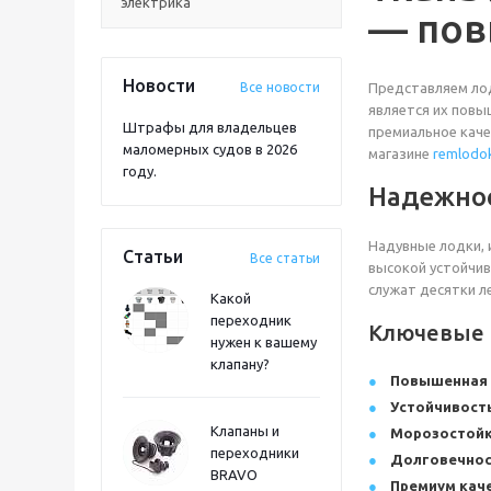
электрика
— пов
Новости
Все новости
Представляем лод
является их повы
Штрафы для владельцев
премиальное каче
маломерных судов в 2026
магазине
remlodok
году.
Надежнос
Надувные лодки, 
Статьи
Все статьи
высокой устойчив
служат десятки л
Какой
переходник
Ключевые п
нужен к вашему
клапану?
Повышенная 
Устойчивость
Клапаны и
Морозостойк
переходники
Долговечнос
BRAVO
Премиум каче