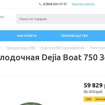
8 (904) 630-37-37
Заказать звонок
ары
КАК КУПИТЬ
ПРОИЗВОДСТВО
г
-
Ткань для лодок ПВХ
-
Лодочная ПВХ ткань Dejia Boat
-
Ткань лодо
 лодочная Dejia Boat 750
59 829
85 470
руб.
-
30
%
Эконо