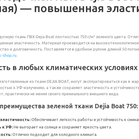
ная) — повышенная эласт
очную ткань ПВХ Dejia Boat плотностью 750 г/м² зеленого цвета. Отл
шенная эластичность. Материал производится на высокотехнологичном 
ство и долговечность. Поставляется в удобном рулоне длиной 50 пого
-shop.ru
.
ть в любых климатических условиях
изготовленные из ткани DEJIA BOAT, могут эксплуатироваться как в жа
остью к УФ-излучению, а также сохраняет эластичность и устойчивост
ет, практически не меняя своего премиального внешнего вида.
реимущества зеленой ткани Dejia Boat 750:
эластичность:
Обеспечивает легкость работы и устойчивость к смина
 к УФ:
Не выгорает на солнце и сохраняет яркость цвета.
ость:
Отлично подходит для холодного климата.