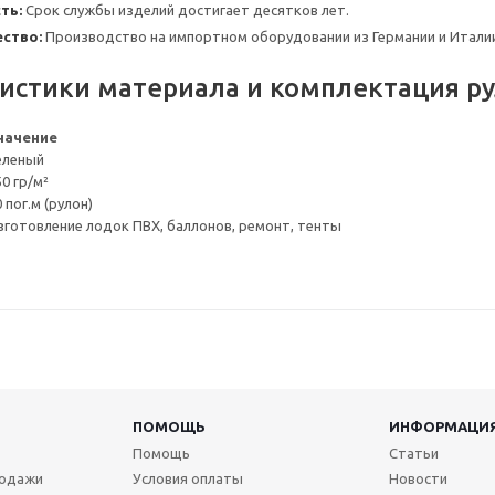
ть:
Срок службы изделий достигает десятков лет.
ство:
Производство на импортном оборудовании из Германии и Итали
истики материала и комплектация ру
начение
еленый
50 гр/м²
 пог.м (рулон)
зготовление лодок ПВХ, баллонов, ремонт, тенты
ПОМОЩЬ
ИНФОРМАЦИ
Помощь
Статьи
родажи
Условия оплаты
Новости