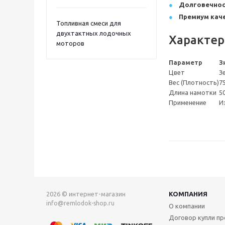
Долговечнос
Премиум каче
Топливная смеси для
двухтактных лодочных
Характер
моторов
Параметр
З
Цвет
З
Вес (Плотность)
7
Длина намотки
50
Применение
И
2026 © интернет-магазин
КОМПАНИЯ
info@remlodok-shop.ru
О компании
Договор купли п