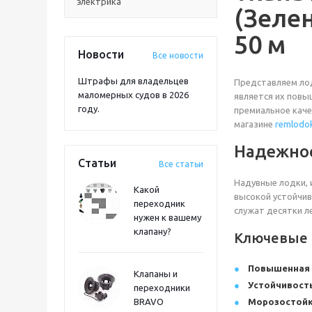
электрика
(Зеле
50 м
Новости
Все новости
Штрафы для владельцев
Представляем лод
маломерных судов в 2026
является их повы
году.
премиальное каче
магазине
remlodok
Надежнос
Статьи
Все статьи
Надувные лодки, 
Какой
высокой устойчив
переходник
служат десятки л
нужен к вашему
клапану?
Ключевые п
Повышенная 
Клапаны и
Устойчивость
переходники
BRAVO
Морозостойк