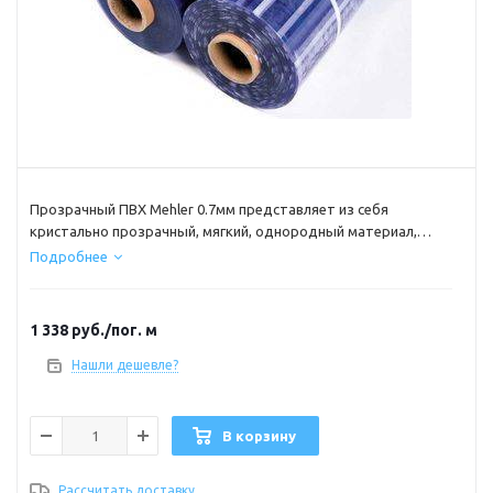
Прозрачный ПВХ Mehler 0.7мм представляет из себя
кристально прозрачный, мягкий, однородный материал,
применяемый для изготовления окон тентовых сооружений,
Подробнее
прозрачных завес и т.д.
Материал морозоустойчивость -30С
Цена за 1 п.м 100x140см
1 338
руб.
/пог. м
Нашли дешевле?
В корзину
Рассчитать доставку