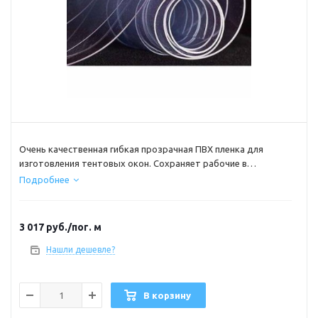
Очень качественная гибкая прозрачная ПВХ пленка для
изготовления тентовых окон. Сохраняет рабочие в
диапазоне температур от + 66 до — 22 градусов Цельсия.
Подробнее
Цена указана за 1 п.м ширина 137см NEW QUALITY
3 017
руб.
/пог. м
Нашли дешевле?
В корзину