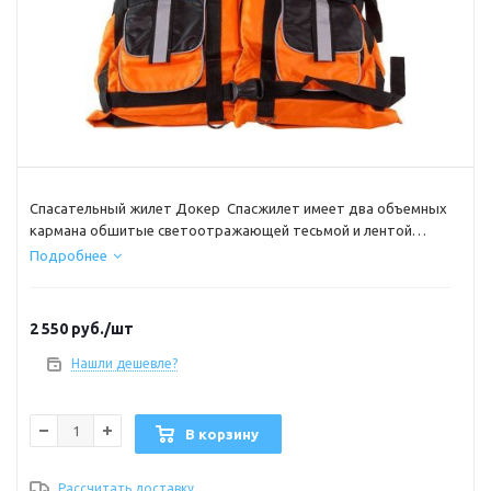
Спасательный жилет Докер Спасжилет имеет два объемных
кармана обшитые светоотражающей тесьмой и лентой
которая будет видна на расстоянии до 500 метров
Подробнее
2 550
руб.
/шт
Нашли дешевле?
В корзину
Рассчитать доставку