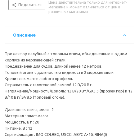
Цена действительна только для интернет-
Сертификация : IMO COLREG, USCG, ABYC A-16, RINA(I)
Поделиться
магазина и может отличаться от цен в
Стандарт влагозащищенности : IPX4
розничных магазинах
Тип лампы/цоколь : лампа накаливания/GX 5,3
Цвет корпуса : черный
Цвет огня : белый
Описание
Прожектор палубный с топовым огнем, объединенные в одном
корпусе из нержавеющей стали.
Предназначен для судов, длиной менее 12 метров.
Топовый огонь с дальностью видимости 2 морские мили.
Крепится к мачте любого профиля.
Отражатель с галогеновой лампой 12 В/20 Вт.
Напряжение/мощность/цоколь: 12 В/20 Вт/GX5.3 (прожектор) и 12
В/10 Вт/ SV8.5 (топовый огонь).
Дальность света, мили : 2
Материал : пластмасса
Мощность, Вт : 20
Питание, В : 12
Сертификация : IMO COLREG, USCG, ABYC A-16, RINA(I)