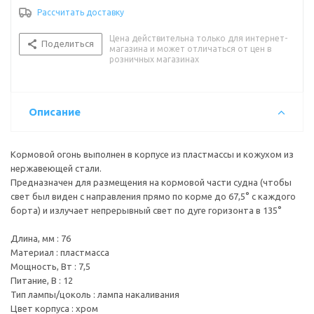
Цвет корпуса : хром
Рассчитать доставку
Цвет огня : белый
Цена действительна только для интернет-
Поделиться
магазина и может отличаться от цен в
розничных магазинах
Описание
Кормовой огонь выполнен в корпусе из пластмассы и кожухом из
нержавеющей стали.
Предназначен для размещения на кормовой части судна (чтобы
свет был виден с направления прямо по корме до 67,5° с каждого
борта) и излучает непрерывный свет по дуге горизонта в 135°
Длина, мм : 76
Материал : пластмасса
Мощность, Вт : 7,5
Питание, В : 12
Тип лампы/цоколь : лампа накаливания
Цвет корпуса : хром