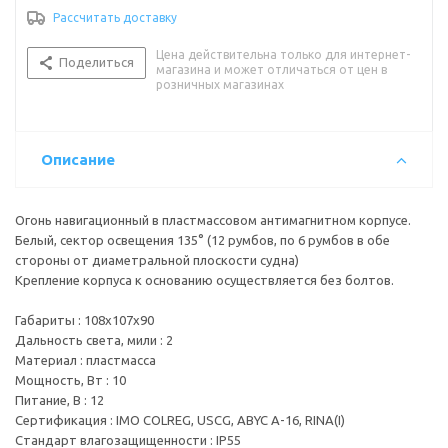
Стандарт влагозащищенности : IP55
Рассчитать доставку
Тип лампы/цоколь : лампа накаливания\BAY15d
Цвет корпуса : черный
Цена действительна только для интернет-
Цвет огня : белый
Поделиться
магазина и может отличаться от цен в
розничных магазинах
Описание
Огонь навигационный в пластмассовом антимагнитном корпусе.
Белый, сектор освещения 135° (12 румбов, по 6 румбов в обе
стороны от диаметральной плоскости судна)
Крепление корпуса к основанию осуществляется без болтов.
Габариты : 108х107х90
Дальность света, мили : 2
Материал : пластмасса
Мощность, Вт : 10
Питание, В : 12
Сертификация : IMO COLREG, USCG, ABYC A-16, RINA(I)
Стандарт влагозащищенности : IP55