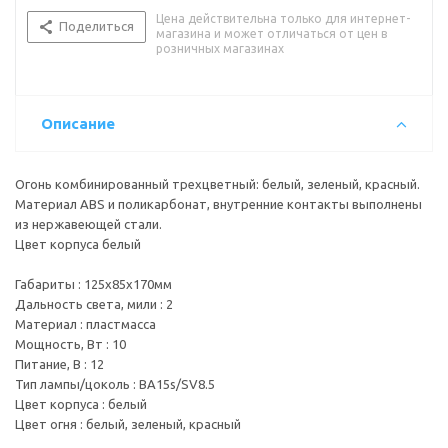
Цвет корпуса : белый
Цена действительна только для интернет-
Цвет огня : белый, зеленый, красный
Поделиться
магазина и может отличаться от цен в
розничных магазинах
Описание
Огонь комбинированный трехцветный: белый, зеленый, красный.
Материал ABS и поликарбонат, внутренние контакты выполнены
из нержавеющей стали.
Цвет корпуса белый
Габариты : 125х85х170мм
Дальность света, мили : 2
Материал : пластмасса
Мощность, Вт : 10
Питание, В : 12
Тип лампы/цоколь : BA15s/SV8.5
Цвет корпуса : белый
Цвет огня : белый, зеленый, красный