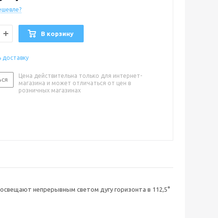
ешевле?
оль : светодиод
: хром
В корзину
расный/зеленый
0
ь доставку
Цена действительна только для интернет-
ься
магазина и может отличаться от цен в
розничных магазинах
 и освещают непрерывным светом дугу горизонта в 112,5°