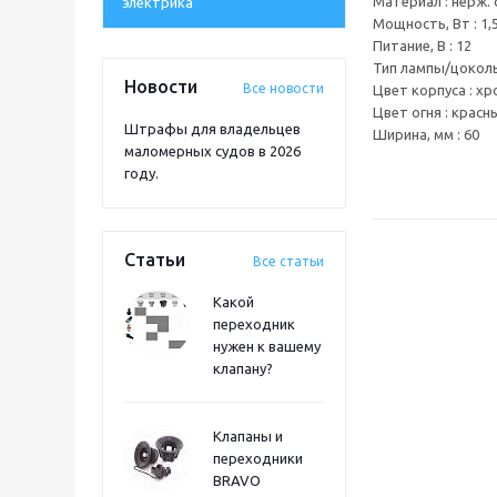
Материал : нерж. 
электрика
Мощность, Вт : 1,5
Питание, В : 12
Тип лампы/цоколь
Новости
Все новости
Цвет корпуса : хр
Цвет огня : крас
Штрафы для владельцев
Ширина, мм : 60
маломерных судов в 2026
году.
Статьи
Все статьи
Какой
переходник
нужен к вашему
клапану?
Клапаны и
переходники
BRAVO