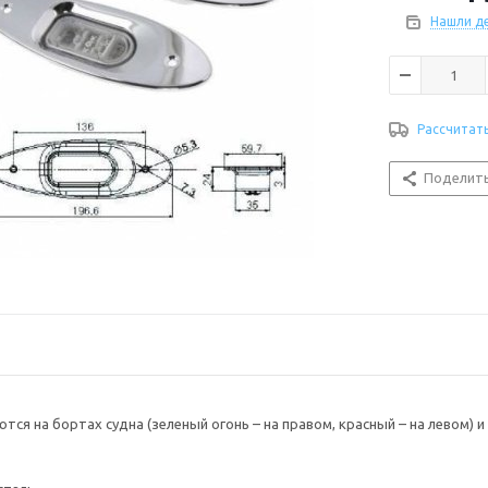
Питание, В : 12
Нашли д
Тип лампы/цок
Цвет корпуса 
Цвет огня : к
Ширина, мм : 6
Рассчитат
Поделит
ются на бортах судна (зеленый огонь – на правом, красный – на левом)