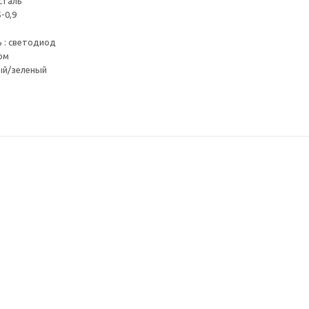
сталь
-0,9
 : светодиод
ом
ный/зеленый