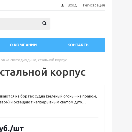
Вход
Регистрация
О КОМПАНИИ
КОНТАКТЫ
товые светодиодные, стальной корпус
стальной корпус
иваются на бортах судна (зеленый огонь – на правом,
левом) и освещают непрерывным светом дугу
2,5°
5
рж. сталь
уб.
/шт
 1,5-0,9