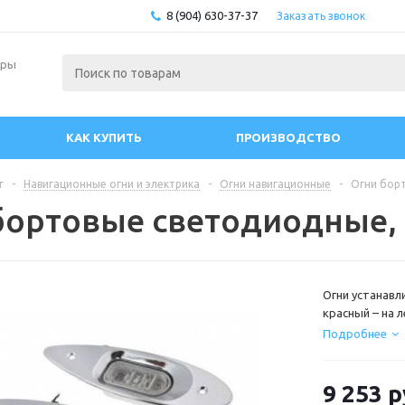
8 (904) 630-37-37
Заказать звонок
ары
КАК КУПИТЬ
ПРОИЗВОДСТВО
г
-
Навигационные огни и электрика
-
Огни навигационные
-
Огни бор
бортовые светодиодные, 
Огни устанавл
красный – на 
горизонта в 11
Подробнее
Длина, мм : 19
Материал : не
9 253
р
Мощность, Вт :