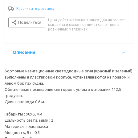
Стандарт влагозащищенности : IP67
Рассчитать доставку
Тип лампы/цоколь : светодиод
Цвет корпуса : белый
Цена действительна только для интернет-
Цвет огня : красный, зеленый
Поделиться
магазина и может отличаться от цен в
розничных магазинах
Описание
Бортовые навигационные светодиодные огни (красный и зеленый)
выполнены в пластиковом корпусе, устанавливаются на правом и
левом бортах судна.
Обеспечивает освещение секторов с углом в основании 112,5
градусов.
Длина провода 0.6 м.
Габариты : 90х65мм
Дальность света, мили : 2
Материал : пластмасса
Мощность, Вт : 0,5