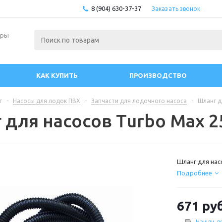
8 (904) 630-37-37
Заказать звонок
ары
КАК КУПИТЬ
ПРОИЗВОДСТВО
г
-
Насосы для лодок ПВХ
-
Запчасти для лодочного насоса
-
Шланг д
 для насосов Turbo Max 2
Шланг для нас
Подробнее
671
руб
Нашли д