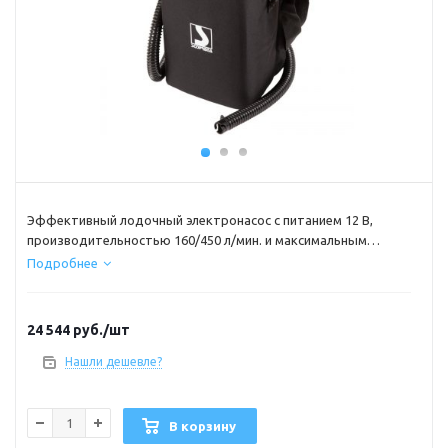
Эффективный лодочный электронасос с питанием 12 В,
производительностью 160/450 л/мин. и максимальным
давлением до 800 мБар, величину которого можно задавать
Подробнее
регулятором, расположенным на корпусе насоса. Работает
от встроенного аккумулятора ёмкостью 7 А/ч (аккумулятор
не входит в комплектацию).
24 544
руб.
/шт
Нашли дешевле?
В корзину