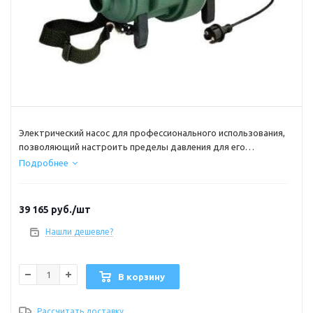
Электрический насос для профессионального использования,
позволяющий настроить пределы давления для его
поддержания в надувных конструкциях.
Подробнее
Производительность при включении двух двигателей: 2500
л/мин, максимальное давление: 450 мБар.
39 165
руб.
/шт
Нашли дешевле?
В корзину
Рассчитать доставку