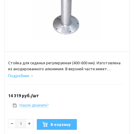
Стойка для сиденья регулируемая (400-600 мм). Изготовлена
из анодированного алюминия. В верхней части имеет
широкую прямоугольную пластину для крепления к креслу. В
Подробнее
нижней части широкий фланец с шестью отверстиями для
крепления к палубе. Позволяет установить сидение на
необходимой высоте и повернуть его вокруг вертикальной
14 319
руб.
/шт
оси в любую сторону на угол 360 градусов.
Нашли дешевле?
В корзину