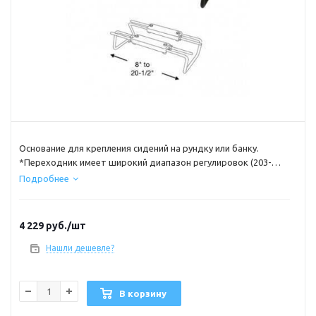
Основание для крепления сидений на рундку или банку.
*Переходник имеет широкий диапазон регулировок (203-
520мм).
Подробнее
*Специальный Е-профиль основания.
*Имеет защиту от коррозии.
*Поворотный механизм в комплект не входит
4 229
руб.
/шт
*Используется с переходником С12561
Нашли дешевле?
Характеристики
Материал сталь
Цвет чёрный
В корзину
Производитель SPRINGFIELD