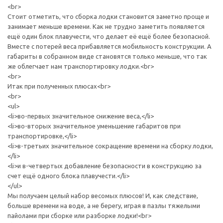
<br>
Стоит отметить, что сборка лодки становится заметно проще и
занимает меньше времени. Как не трудно заметить появляется
ещё один блок плавучести, что делает её ещё более безопасной.
Вместе с потерей веса прибавляется мобильность конструкции. А
габариты в собранном виде становятся только меньше, что так
же облегчает нам транспортировку лодки.<br>
<br>
Итак при полученных плюсах<br>
<br>
<ul>
<li>во-первых значительное снижение веса,</li>
<li>во-вторых значительное уменьшение габаритов при
транспортировке,</li>
<li>в-третьих значительное сокращение времени на сборку лодки,
</li>
<li>и в-четвертых добавление безопасности в конструкцию за
счет ещё одного блока плавучести.</li>
</ul>
Мы получаем целый набор весомых плюсов! И, как следствие,
больше времени на воде, а не берегу, играя в пазлы тяжелыми
пайолами при сборке или разборке лодки!<br>