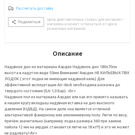
Рассчитать доставку
Цена действительна только для интернет-
Поделиться
магазина и может отличаться от цен в
розничных магазинах
Описание
Надувное дно из материала Аэрдек Надувное дно 180х70см
высота в надутом виде 50мм Внимание! Аирдек НЕ КИЛЬЕВЫХ ПВХ
ЛОДОК ( этот лодки не имеющие надувной киль) Для
эффективной эксплуатации Air-deck необходима раскачка до
твердого состояния (0,6-1,0 Бар). <br>
Надувное пол из материала Аэрдек или как его принято называть
в нашем кругу вкладыш надувная вставка на дно высокого
давления (НДВД). На самом деле она является отличной
альтернативой фанерному или алюминиевому полу. Легче по весу,
причём значительно (например лодка размера 360 при замене
пайола 12 мм на аирдек становится легче на 18 кг!!!) и это не может
не радовать!<br>