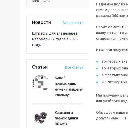
электрика
Надувное пол из 
самом деле она я
размера 360 при з
Новости
Все новости
Стоит отметить, 
плавучести, что 
Штрафы для владельцев
становятся тольк
маломерных судов в 2026
году.
Итак при получен
во-первых зна
Статьи
Все статьи
во-вторых зна
в-третьих зна
Какой
и в-четвертых
переходник
нужен к вашему
клапану?
Мы получаем целы
или разборке лод
Клапаны и
Обращаем ваше вн
переходники
допустимые + - 1
BRAVO