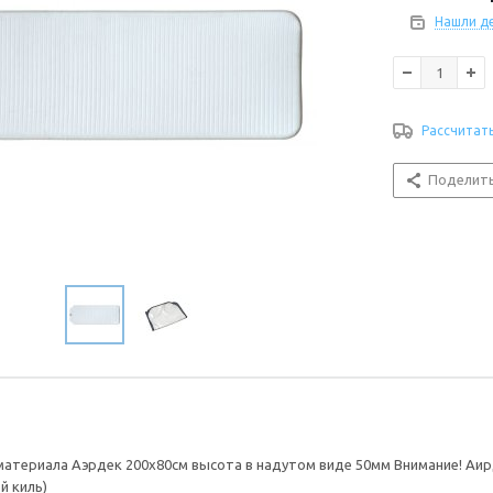
Нашли д
Рассчитат
Поделит
материала Аэрдек 200х80см высота в надутом виде 50мм Внимание! Аи
й киль)