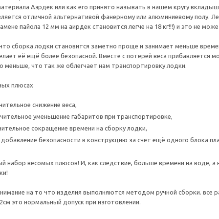
материала Аэрдек или как его принято называть в нашем кругу вкладыш
вляется отличной альтернативой фанерному или алюминиевому полу. Лег
амене пайола 12 мм на аирдек становится легче на 18 кг!!!) и это не мож
что сборка лодки становится заметно проще и занимает меньше времен
делает её ещё более безопасной. Вместе с потерей веса прибавляется 
о меньше, что так же облегчает нам транспортировку лодки.
ных плюсах
чительное снижение веса,
чительное уменьшение габаритов при транспортировке,
чительное сокращение времени на сборку лодки,
 добавление безопасности в конструкцию за счет ещё одного блока пла
й набор весомых плюсов! И, как следствие, больше времени на воде, а 
ки!
имание на то что изделия выполняются методом ручной сборки. все 
-2см это нормальный допуск при изготовлении.