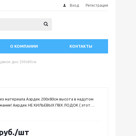
Вход
Регистрация
О КОМПАНИИ
КОНТАКТЫ
увное дно 200х80см
из материала Аэрдек 200х80см высота в надутом
имание! Аирдек НЕ КИЛЬЕВЫХ ПВХ ЛОДОК ( этот
щие надувной киль)
руб.
/шт