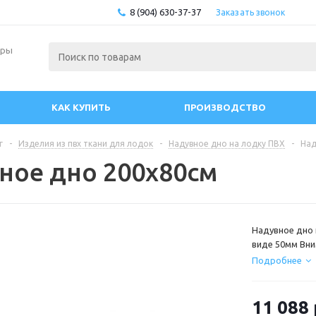
8 (904) 630-37-37
Заказать звонок
ары
КАК КУПИТЬ
ПРОИЗВОДСТВО
г
-
Изделия из пвх ткани для лодок
-
Надувное дно на лодку ПВХ
-
Над
ное дно 200х80см
Надувное дно 
виде 50мм Вн
лодки не имею
Подробнее
11 088