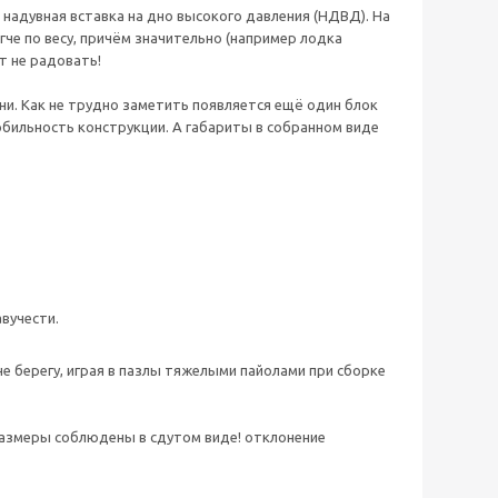
 надувная вставка на дно высокого давления (НДВД). На
че по весу, причём значительно (например лодка
ет не радовать!
и. Как не трудно заметить появляется ещё один блок
мобильность конструкции. А габариты в собранном виде
вучести.
не берегу, играя в пазлы тяжелыми пайолами при сборке
размеры соблюдены в сдутом виде! отклонение