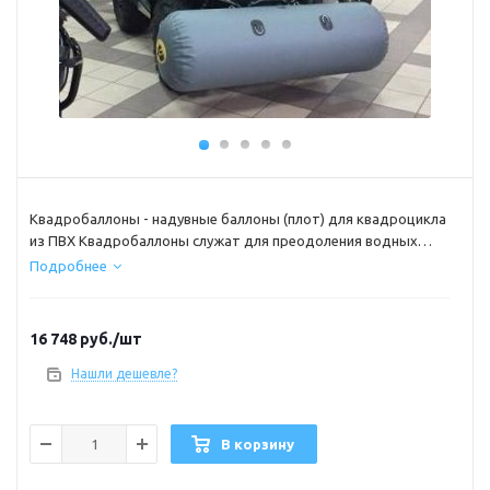
Квадробаллоны - надувные баллоны (плот) для квадроцикла
из ПВХ Квадробаллоны служат для преодоления водных
преград на квадроцикле. Квадробаллоны из ПВХ заменяют
Подробнее
плот для квадроцикла и позволяют передвигаться на воде
за счет вращения колес.
16 748
руб.
/шт
Нашли дешевле?
В корзину