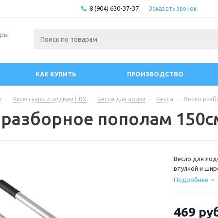
8 (904) 630-37-37
Заказать звонок
ары
КАК КУПИТЬ
ПРОИЗВОДСТВО
г
-
Аксессуары к лодкам ПВХ
-
Весла для лодки
-
Весла
-
Весло разб
 разборное пополам 150с
Весло для лод
втулкой и шир
воды». Трубка
Подробнее
покрытием.
Диаметр труб
469
руб