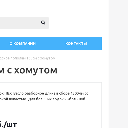
О КОМПАНИИ
КОНТАКТЫ
орное пополам 150см с хомутом
м с хомутом
ок ПВХ. Весло разборное длина в сборе 1500мм со
окой лопастью. Для больших лодок и «большой
 весла из алюминиевого сплава с анодированным
ы 32 мм.
.
/шт