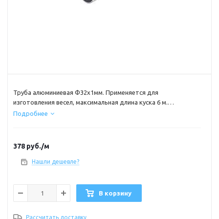
Труба алюминиевая Ф32х1мм. Применяется для
изготовления весел, максимальная длина куска 6 м.
продается кратно 100см
Подробнее
378
руб.
/м
Нашли дешевле?
В корзину
Рассчитать доставку