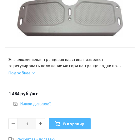
Эта алюминиевая транцевая пластина позволяет
отрегулировать положение мотора на транце лодки по
высоте, одновременно защищая поверхность транца от
Подробнее
повреждения пятаками струбцин мотора. Допустимый
предел регулировки – +5 +20 мм, т.е. максимальный подъем
мотора – до 25 мм. При правильной установке двигателя
1 464
руб.
/шт
существенно снижается брызгообразование, а лодка
способна развить большую сторость.
Нашли дешевле?
В корзину
Рассчитать доставку