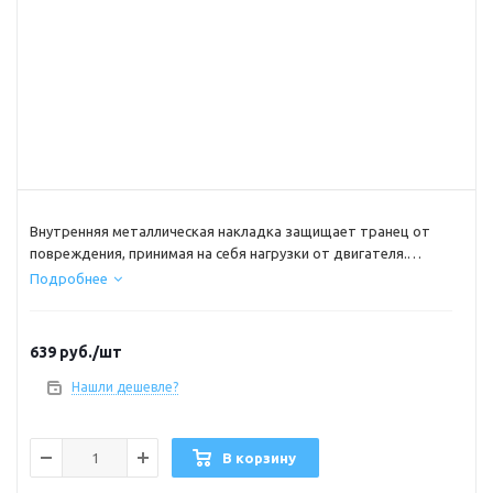
Внутренняя металлическая накладка защищает транец от
повреждения, принимая на себя нагрузки от двигателя.
Рифленая поверхность препятствует скольжению струбцин,
Подробнее
проушина подходит для закрепления тросика, страхующего
двигатель или другое оборудование от потери.Ширина - 305
мм
639
руб.
/шт
Высота - 95 мм
Нашли дешевле?
В корзину