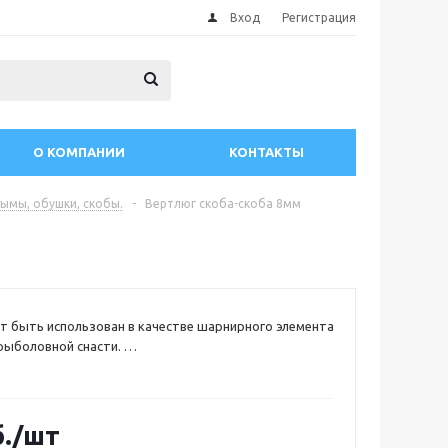
Вход
Регистрация
О КОМПАНИИ
КОНТАКТЫ
ымы, обушки, скобы.
-
Вертлюг скоба-скоба 8мм
 быть использован в качестве шарнирного элемента
рыболовной снасти.
аковками по 2 штуки.
ержавеющая сталь
.
/шт