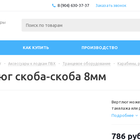
8 (904) 630-37-37
Заказать звонок
ары
КАК КУПИТЬ
ПРОИЗВОДСТВО
г
-
Аксессуары к лодкам ПВХ
-
Транцевое оборудование
-
Карабины, р
юг скоба-скоба 8мм
Вертлюг может
такелажа или 
*Продаются уп
Подробнее
Материал : н
786
руб