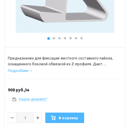
Предназначен для фиксации жесткого составного пайола,
оснащенного боковой обвязкой из Z-профиля. Дает
возможность существенно увеличить продольную
Подробнее
жесткость судна. Изготовлен из алюминиевого сплава. Цена
указана за кусок фиксированной длины 1м. Внимание, если
нужен цельный кусок больше чем 1 м, то укажите это в
908
руб.
/м
комментариях при оформлении заказа.
Нашли дешевле?
В корзину