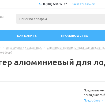
8 (904) 630-37-37
Заказать звонок
ары
КАК КУПИТЬ
ПРОИЗВОДСТВО
г
-
Аксессуары к лодкам ПВХ
-
Стрингеры, профиля, полы, для лодок ПВ
10-600см)
гер алюминиевый для лод
)
Предназначен 
оснащенного 
существенно у
Подробнее
из алюминиево