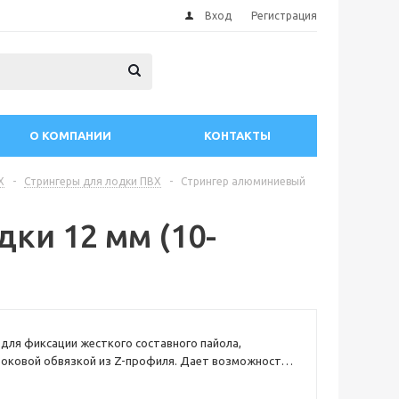
Вход
Регистрация
О КОМПАНИИ
КОНТАКТЫ
Х
-
Стрингеры для лодки ПВХ
-
Стрингер алюминиевый
ки 12 мм (10-
для фиксации жесткого составного пайола,
боковой обвязкой из Z-профиля. Дает возможность
величить продольную жесткость судна. Изготовлен
го сплава.