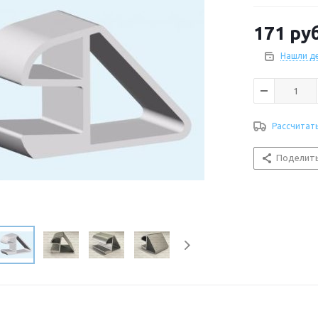
171
руб
Нашли д
Рассчитат
Поделит