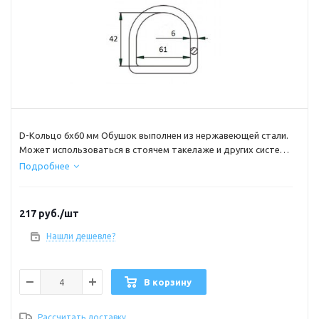
D-Кольцо 6х60 мм Обушок выполнен из нержавеющей стали.
Может использоваться в стоячем такелаже и других систем
фиксации различных конструкций.
Подробнее
*Продается упаковками по 4 штуки.
217
руб.
/шт
Нашли дешевле?
В корзину
Рассчитать доставку