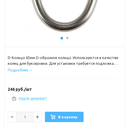
D-Кольцо 65мм D-образное кольцо. Используются в качестве
колец для буксировки. Для установки требуется подложка
для колец D11mm. Материал, нержавеющая сталь.
Подробнее
246
руб.
/шт
Нашли дешевле?
В корзину