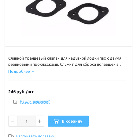
Сливной транцевый клапан для надувной лодки пвх с двумя
резиновыми прокладками. Служит для сброса попавшей в
лодку воды. Устанавливается в нижней части транца лодки.
Подробнее
Комплект один клапан две резиновые прокладки и пробка.
246
руб.
/шт
Нашли дешевле?
В корзину
Рассчитать доставку