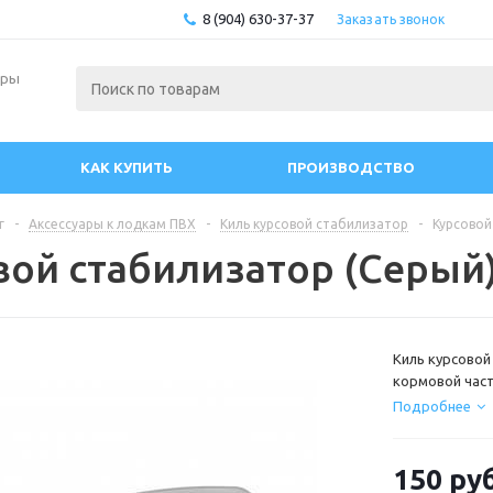
8 (904) 630-37-37
Заказать звонок
ары
КАК КУПИТЬ
ПРОИЗВОДСТВО
г
-
Аксессуары к лодкам ПВХ
-
Киль курсовой стабилизатор
-
Курсовой
вой стабилизатор (Серый
Киль курсовой
кормовой час
обеспечить «п
Подробнее
устойчивости 
снижению ради
150
руб