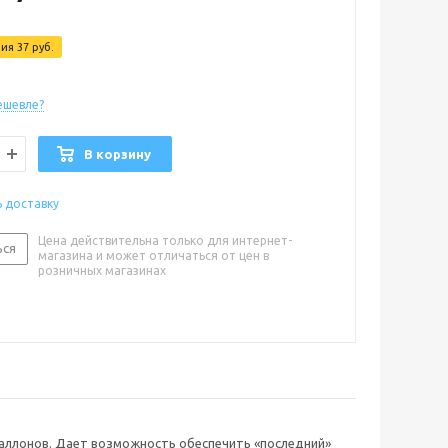
мия
37
руб.
ешевле?
В корзину
ь доставку
Цена действительна только для интернет-
ься
магазина и может отличаться от цен в
розничных магазинах
 баллонов. Дает возможность обеспечить «последний»