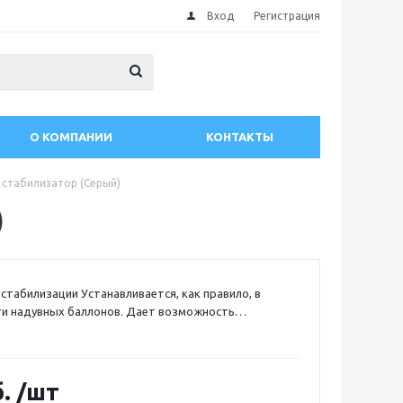
Вход
Регистрация
О КОМПАНИИ
КОНТАКТЫ
 стабилизатор (Серый)
)
 стабилизации Устанавливается, как правило, в
ти надувных баллонов. Дает возможность
оследний» штрих в тонкой регулировке курсовой
судна, а также способствуют существенному
уса разворота.
.
/шт