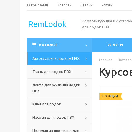
О компании
Новости
Статьи
Услуги
Комплектующие и Аксессу
для лодок ПВХ
КАТАЛОГ
УСЛУГИ
Аксессуары к лодкам ПВХ
Главная
-
Катало
Курсо
Ткань для лодок ПВХ
Лента для усиления лодки
ПВХ
По акции
Клей для лодок
Насосы для лодок ПВХ
Изделия из пвх ткани для