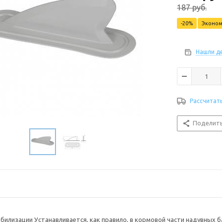
187
руб.
-
20
%
Эконо
Нашли д
Рассчитат
Поделит
абилизации Устанавливается, как правило, в кормовой части надувных