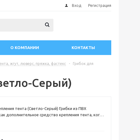
Вход
Регистрация
О КОМПАНИИ
КОНТАКТЫ
ента, жгут, люверс, пряжка, фастекс
-
Грибок для
ветло-Серый)
епления тента (Светло-Серый) Грибки из ПВХ
ак дополнительное средство крепления тента, когда
ривальный брус с защитой от обратной волны.