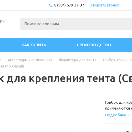
8 (904) 630-37-37
Заказать звонок
ары
КАК КУПИТЬ
ПРОИЗВОДСТВО
г
-
Аксессуары к лодкам ПВХ
-
Фурнитура для тента
-
Грибок, крюки, л
Светло-Серый)
к для крепления тента (С
Грибок для кр
применяются к
отсутствует п
Подробнее